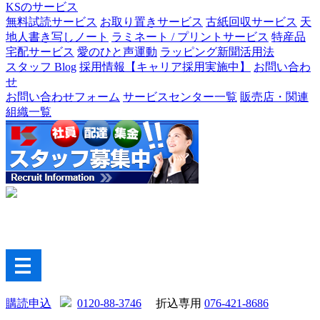
KSのサービス
無料試読サービス
お取り置きサービス
古紙回収サービス
天
地人書き写しノート
ラミネート / プリントサービス
特産品
宅配サービス
愛のひと声運動
ラッピング新聞活用法
スタッフ Blog
採用情報【キャリア採用実施中】
お問い合わ
せ
お問い合わせフォーム
サービスセンター一覧
販売店・関連
組織一覧
購読申込
0120-88-3746
折込専用
076-421-8686