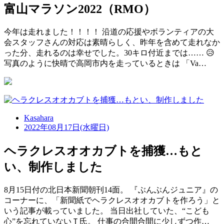
富山マラソン2022（RMO）
今年は走れました！！！！ 沿道の応援やボランティアの大
会スタッフさんの対応は素晴らしく、昨年を含めて走れなか
った分、走れるのは幸せでした。30キロ付近までは…… 😥
写真のように快晴で高岡市内を走っているときは 「Va…
Kasahara
2022年08月17日(水曜日)
ヘラクレスオオカブトを捕獲…もと
い、制作しました
8月15日付の北日本新聞朝刊14面。 『ぶんぶんジュニア』の
コーナーに、「新聞紙でヘラクレスオオカブトを作ろう」と
いう記事が載っていました。 当日出社していた、“こども
心”を忘れていないＴ氏。 仕事の合間合間に少しずつ作…