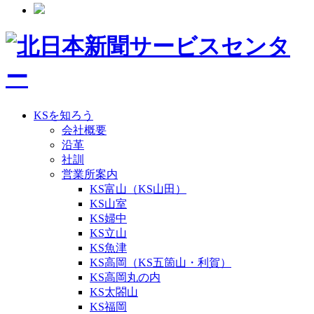
KSを知ろう
会社概要
沿革
社訓
営業所案内
KS富山（KS山田）
KS山室
KS婦中
KS立山
KS魚津
KS高岡（KS五箇山・利賀）
KS高岡丸の内
KS太閤山
KS福岡