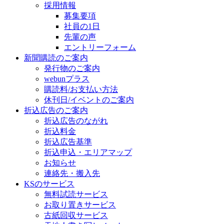
採用情報
募集要項
社員の1日
先輩の声
エントリーフォーム
新聞購読のご案内
発行物のご案内
webunプラス
購読料/お支払い方法
休刊日/イベントのご案内
折込広告のご案内
折込広告のながれ
折込料金
折込広告基準
折込申込・エリアマップ
お知らせ
連絡先・搬入先
KSのサービス
無料試読サービス
お取り置きサービス
古紙回収サービス