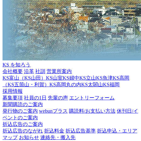
KS を知ろう
会社概要
沿革
社訓
営業所案内
KS富山（KS山田）
KS山室
KS婦中
KS立山
KS魚津
KS高岡
（KS五箇山・利賀）
KS高岡丸の内
KS太閤山
KS福岡
採用情報
募集要項
社員の1日
先輩の声
エントリーフォーム
新聞購読のご案内
発行物のご案内
webunプラス
購読料/お支払い方法
休刊日/イ
ベントのご案内
折込広告のご案内
折込広告のながれ
折込料金
折込広告基準
折込申込・エリア
マップ
お知らせ
連絡先・搬入先