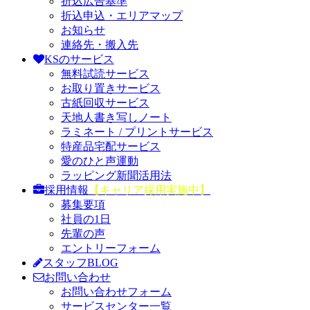
折込広告基準
折込申込・エリアマップ
お知らせ
連絡先・搬入先
KSのサービス
無料試読サービス
お取り置きサービス
古紙回収サービス
天地人書き写しノート
ラミネート / プリントサービス
特産品宅配サービス
愛のひと声運動
ラッピング新聞活用法
採用情報
【キャリア採用実施中】
募集要項
社員の1日
先輩の声
エントリーフォーム
スタッフBLOG
お問い合わせ
お問い合わせフォーム
サービスセンター一覧