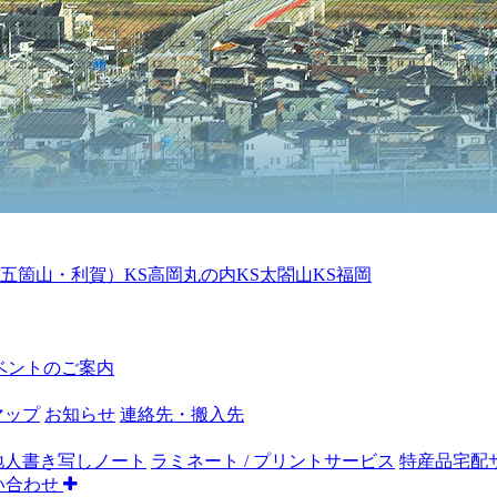
S五箇山・利賀）
KS高岡丸の内
KS太閤山
KS福岡
ベントのご案内
マップ
お知らせ
連絡先・搬入先
地人書き写しノート
ラミネート / プリントサービス
特産品宅配
い合わせ