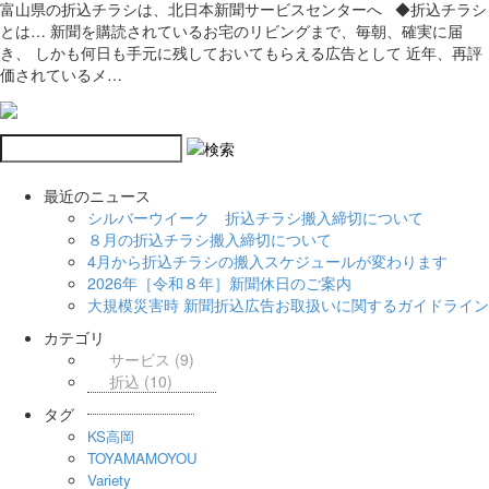
富山県の折込チラシは、北日本新聞サービスセンターへ ◆折込チラシ
とは… 新聞を購読されているお宅のリビングまで、毎朝、確実に届
き、 しかも何日も手元に残しておいてもらえる広告として 近年、再評
価されているメ…
最近のニュース
シルバーウイーク 折込チラシ搬入締切について
８月の折込チラシ搬入締切について
4月から折込チラシの搬入スケジュールが変わります
2026年［令和８年］新聞休日のご案内
大規模災害時 新聞折込広告お取扱いに関するガイドライン
カテゴリ
サービス
(9)
折込
(10)
タグ
KS高岡
TOYAMAMOYOU
Variety