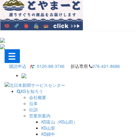
購読申込
0120-88-3746
折込専用
076-421-8686
KSを知ろう
会社概要
沿革
社訓
営業所案内
KS富山（KS山田）
KS山室
KS婦中