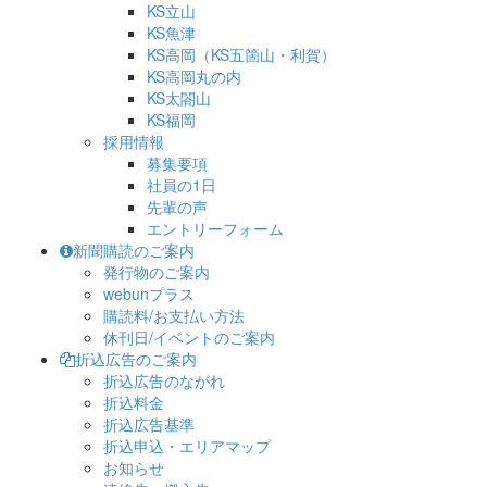
KS立山
KS魚津
KS高岡（KS五箇山・利賀）
KS高岡丸の内
KS太閤山
KS福岡
採用情報
募集要項
社員の1日
先輩の声
エントリーフォーム
新聞購読のご案内
発行物のご案内
webunプラス
購読料/お支払い方法
休刊日/イベントのご案内
折込広告のご案内
折込広告のながれ
折込料金
折込広告基準
折込申込・エリアマップ
お知らせ