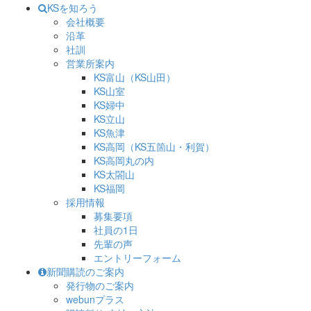
KSを知ろう
会社概要
沿革
社訓
営業所案内
KS富山（KS山田）
KS山室
KS婦中
KS立山
KS魚津
KS高岡（KS五箇山・利賀）
KS高岡丸の内
KS太閤山
KS福岡
採用情報
募集要項
社員の1日
先輩の声
エントリーフォーム
新聞購読のご案内
発行物のご案内
webunプラス