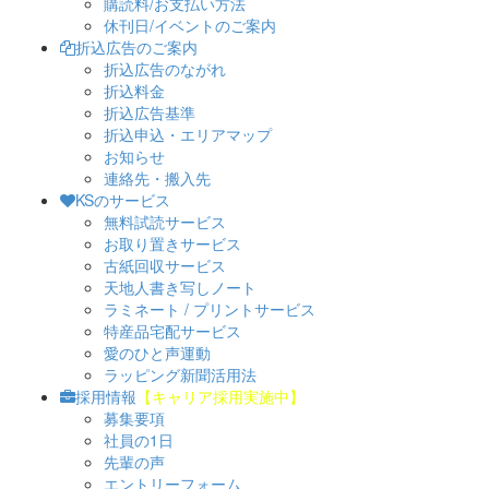
購読料/お支払い方法
休刊日/イベントのご案内
折込広告のご案内
折込広告のながれ
折込料金
折込広告基準
折込申込・エリアマップ
お知らせ
連絡先・搬入先
KSのサービス
無料試読サービス
お取り置きサービス
古紙回収サービス
天地人書き写しノート
ラミネート / プリントサービス
特産品宅配サービス
愛のひと声運動
ラッピング新聞活用法
採用情報
【キャリア採用実施中】
募集要項
社員の1日
先輩の声
エントリーフォーム